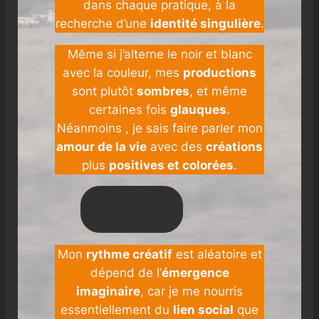
dans chaque pratique, à la
recherche d’une
identité singulière
.
Même si j’alterne le noir et blanc
avec la couleur, mes
productions
sont plutôt
sombres
, et même
certaines fois
glauques
.
Néanmoins , je sais faire parler mon
amour de la vie
avec des
créations
plus
positives et colorées
.
Mon
rythme créatif
est aléatoire et
dépend de l’
émergence
imaginaire
, car je me nourris
essentiellement du
lien social
que