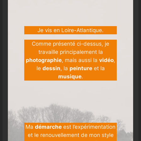
Je vis en Loire-Atlantique.
Comme présenté ci-dessus, je
travaille principalement la
photographie
, mais aussi la
vidéo
,
le
dessin
, la
peinture
et la
musique
.
Ma
démarche
est l’expérimentation
et le renouvellement de mon style