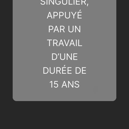
SINGULIER,
APPUYÉ
PAR UN
TRAVAIL
D’UNE
DURÉE DE
15 ANS